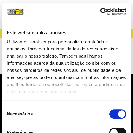
Este website utiliza cookies
CREATING LIGHT SINCE 1983
Utilizamos cookies para personalizar conteúdo e
AAGSTUCCHI
anúncios, fornecer funcionalidades de redes sociais e
analisar o nosso tráfego. Também partilhamos
CONECTORES
informações acerca da sua utilização do site com os
nossos parceiros de redes sociais, de publicidade e de
análise, que as podem combinar com outras informações
que lhes forneceu ou recolhidas por estes a partir da sua
NEWSLETTER
utilização dos respetivos serviços.
NOVIDADES, CATÁLOGOS, ...
Seleção
Necessários
de
consentimento
Preferências