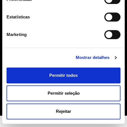
SUBSCREVER
Estatísticas
geral@sime.pt
Marketing
Mostrar detalhes
SIME
Permitir todos
Sobre Nós
Produtos
Contactos
Permitir seleção
Política de Cookies
Rejeitar