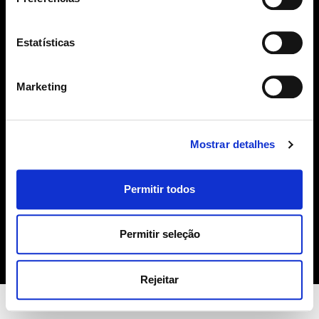
SUBSCREVER
Estatísticas
geral@sime.pt
Marketing
Mostrar detalhes
SIME
Permitir todos
Sobre Nós
Produtos
Contactos
Permitir seleção
Política de Cookies
Rejeitar