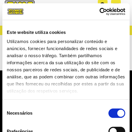
CREATING LIGHT SINCE 1983
Este website utiliza cookies
AAGSTUCCHI HEAT
Utilizamos cookies para personalizar conteúdo e
anúncios, fornecer funcionalidades de redes sociais e
SINKS
analisar o nosso tráfego. Também partilhamos
informações acerca da sua utilização do site com os
nossos parceiros de redes sociais, de publicidade e de
análise, que as podem combinar com outras informações
que lhes forneceu ou recolhidas por estes a partir da sua
NEWSLETTER
utilização dos respetivos serviços.
NOVIDADES, CATÁLOGOS, ...
Seleção
Necessários
de
consentimento
Preferências