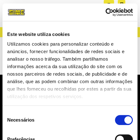
CREATING LIGHT SINCE 1983
Este website utiliza cookies
AAGSTUCCHI EVO
Utilizamos cookies para personalizar conteúdo e
anúncios, fornecer funcionalidades de redes sociais e
SYSTEM
analisar o nosso tráfego. Também partilhamos
informações acerca da sua utilização do site com os
nossos parceiros de redes sociais, de publicidade e de
análise, que as podem combinar com outras informações
que lhes forneceu ou recolhidas por estes a partir da sua
NEWSLETTER
utilização dos respetivos serviços.
NOVIDADES, CATÁLOGOS, ...
Seleção
Necessários
de
consentimento
Preferências