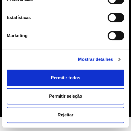
SUBSCREVER
Estatísticas
geral@sime.pt
Marketing
Mostrar detalhes
SIME
Permitir todos
Sobre Nós
Produtos
Contactos
Permitir seleção
Política de Cookies
Rejeitar