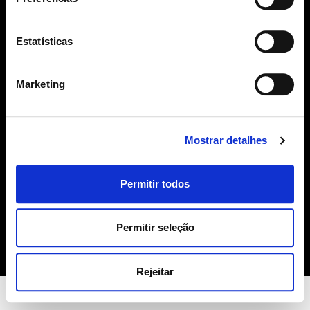
SUBSCREVER
Estatísticas
geral@sime.pt
Marketing
Mostrar detalhes
SIME
Permitir todos
Sobre Nós
Produtos
Contactos
Permitir seleção
Política de Cookies
Rejeitar