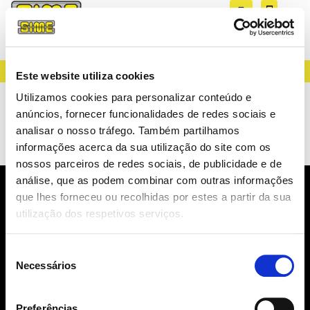
CREATING LIGHT SINCE 1983
Este website utiliza cookies
AAGSTUCCHI E-
Utilizamos cookies para personalizar conteúdo e
anúncios, fornecer funcionalidades de redes sociais e
TRACK
analisar o nosso tráfego. Também partilhamos
informações acerca da sua utilização do site com os
nossos parceiros de redes sociais, de publicidade e de
análise, que as podem combinar com outras informações
que lhes forneceu ou recolhidas por estes a partir da sua
NEWSLETTER
utilização dos respetivos serviços.
NOVIDADES, CATÁLOGOS, ...
Seleção
Necessários
de
consentimento
Preferências