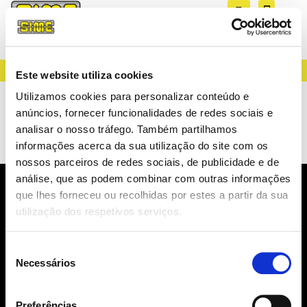
CREATING LIGHT SINCE 1983
Este website utiliza cookies
AAGSTUCCHI
Utilizamos cookies para personalizar conteúdo e
anúncios, fornecer funcionalidades de redes sociais e
CORE11 SYSTEM
analisar o nosso tráfego. Também partilhamos
informações acerca da sua utilização do site com os
nossos parceiros de redes sociais, de publicidade e de
análise, que as podem combinar com outras informações
que lhes forneceu ou recolhidas por estes a partir da sua
NEWSLETTER
utilização dos respetivos serviços.
NOVIDADES, CATÁLOGOS, ...
Seleção
Necessários
de
consentimento
Preferências