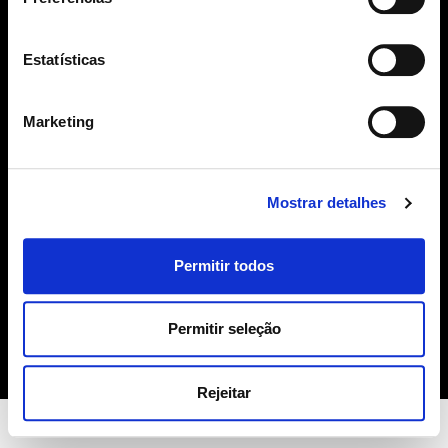
SUBSCREVER
Estatísticas
geral@sime.pt
Marketing
Mostrar detalhes
SIME
Permitir todos
Sobre Nós
Produtos
Contactos
Permitir seleção
Política de Cookies
Rejeitar